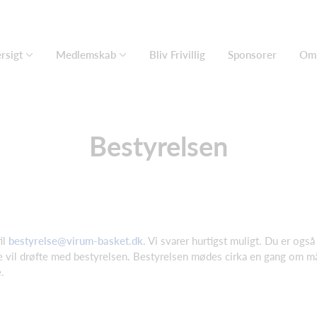
rsigt
Medlemskab
Bliv Frivillig
Sponsorer
Om 
Bestyrelsen
il
bestyrelse@virum-basket.dk
. Vi svarer hurtigst muligt. Du er ogs
e vil drøfte med bestyrelsen. Bestyrelsen mødes cirka en gang om mån
.