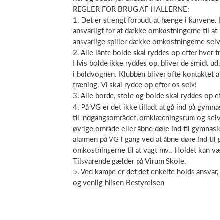
REGLER FOR BRUG AF HALLERNE:
1. Det er strengt forbudt at hænge i kurvene. 
ansvarligt for at dække omkostningerne til at
ansvarlige spiller dække omkostningerne selv
2. Alle lånte bolde skal ryddes op efter hver 
Hvis bolde ikke ryddes op, bliver de smidt ud.
i boldvognen. Klubben bliver ofte kontaktet af 
træning. Vi skal rydde op efter os selv!
3. Alle borde, stole og bolde skal ryddes op e
4. På VG er det ikke tilladt at gå ind på gymn
til indgangsområdet, omklædningsrum og selve
øvrige område eller åbne døre ind til gymnasie
alarmen på VG i gang ved at åbne døre ind til 
omkostningerne til at vagt mv.. Holdet kan v
Tilsvarende gælder på Virum Skole.
5. Ved kampe er det det enkelte holds ansvar,
og venlig hilsen Bestyrelsen