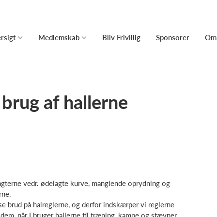
rsigt
Medlemskab
Bliv Frivillig
Sponsorer
Om 
 brug af hallerne
vagterne vedr. ødelagte kurve, manglende oprydning og
rne.
 brud på halreglerne, og derfor indskærper vi reglerne
em, når I bruger hallerne til træning, kampe og stævner.