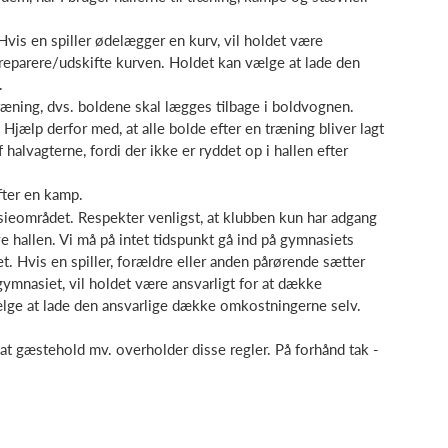
Hvis en spiller ødelægger en kurv, vil holdet være
 reparere/udskifte kurven. Holdet kan vælge at lade den
.
træning, dvs. boldene skal lægges tilbage i boldvognen.
 Hjælp derfor med, at alle bolde efter en træning bliver lagt
halvagterne, fordi der ikke er ryddet op i hallen efter
fter en kamp.
asieområdet. Respekter venligst, at klubben kun har adgang
 hallen. Vi må på intet tidspunkt gå ind på gymnasiets
t. Hvis en spiller, forældre eller anden pårørende sætter
gymnasiet, vil holdet være ansvarligt for at dække
ælge at lade den ansvarlige dække omkostningerne selv.
 at gæstehold mv. overholder disse regler. På forhånd tak -